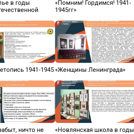
лье в годы
«Помним! Гордимся! 1941-
Обращение педагогов - участ
съезда «Школьный Музей По
течественной
1945гг»
2024
Обращение школьников -
участников съезда Школьный
Музей Победы 2024
Программа Всероссийской
ассамблеи «Школьный музей.
Смыслы времени» 2025
Программа Открытого форум
етопись 1941-1945
«Женщины Ленинграда»
школьных музеев Центрально
федерального округа
Сборник работ победителей
Всероссийского конкурса
«Школьный музей – взгляд в
будущее»
забыт, ничто не
«Новлянская школа в годы