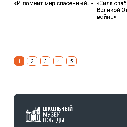
«И помнит мир спасенный...»
«Сила сла
Великой О
войне»
1
2
3
4
5