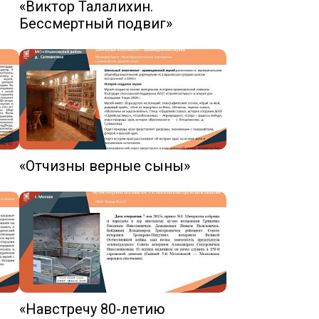
«Виктор Талалихин.
ников
воспитательных практик «Классный
беды»
Бессмертный подвиг»
час в школьном музее» 22 марта –
13 мая 2022 г.
Виртуальные туры школьных
музеев
Тематические выставки
Образовательные программы
Смены во Всероссийских Детских
центрах
а
«Отчизны верные сыны»
го
Молодежный историко-культурный
форум «Истоки»
Проект «Интерактивное музейно-
образовательное пространство
школьных музеев Москвы»
«Навстречу 80-летию