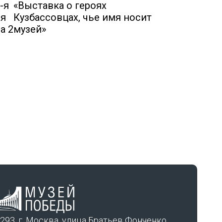
-я
«Выставка о героях
ая
Кузбассовцах, чье имя носит
а 2
музей»
293, г. Москва, улица Братьев Фонченко,