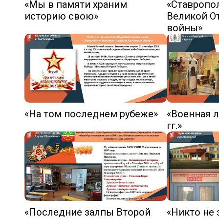
«Мы в памяти храним
«Ставропо
историю свою»
Великой О
войны»
«На том последнем рубеже»
«Военная л
гг.»
«Последние залпы Второй
«Никто не 