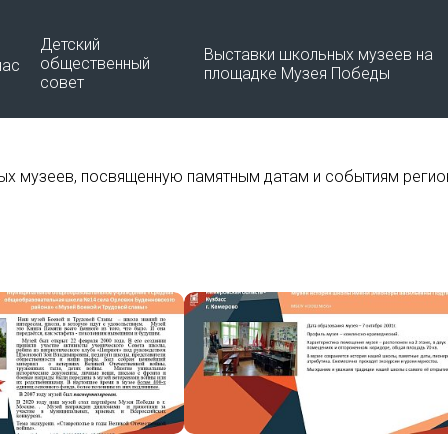
Детский
Выставки школьных музеев на
общественный
нас
площадке Музея Победы
совет
Материалы по созданию
О программе
х музеев, посвященную памятным датам и событиям регион
Школьного музея Победы
Команда
Видео школьных музеев
Документы
Методические рекомендации 
развитию школьных музеев
Контакты
Методические рекомендации
Минкультуры РФ
Методические рекомендации
Минпросвещения РФ
Программа Всероссийского
съезда «Школьный Музей По
2024