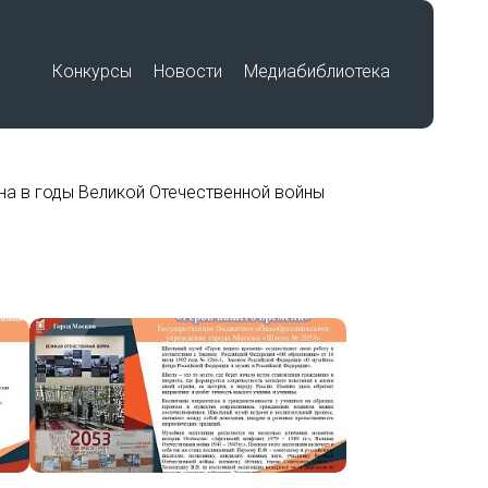
Конкурсы
Новости
Медиабиблиотека
Премия «Знание»
а в годы Великой Отечественной войны
Подвиг учителя
Международный историко-
по
образовательный форум «Победа в
единстве. Воспитание историей»
Работы победителей
Всероссийского конкурса на
лучшую выставку школьных
музеев, посвященную памятным
датам и событиям региона в годы
Великой Отечественной войны
беды»
1941-1945 гг.
Работы участников Фестиваля