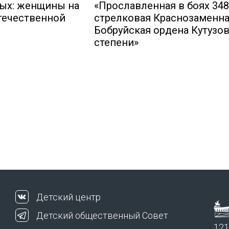
бых: женщины на
«Прославленная в боях 348
течественной
стрелковая Краснозаменн
Бобруйская ордена Кутузов
степени»
Детский центр
Детский общественный Совет
121