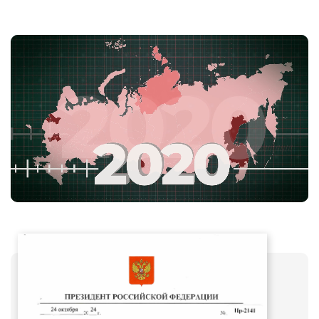
Музей Боевой Славы 51 Армии «Память»
Военно-патриотический музей «Легенды разведки»
Музей «Боевой путь 79-го Гвардейского
минометного полка»
«Музей Боевой Славы 9-й Гвардейской
Краснознаменной стрелковой дивизии имени
А.П.Белобородова»
«Оборона Москвы. Боевой путь 5-й московской
стрелковой дивизии»
«Великая Отечественная война в творчестве детей»
Боевой Славы 2-ой дивизии народного ополчения
города Москвы
Школьный музей Боевой Славы 299й Харьковской
стрелковой дивизии