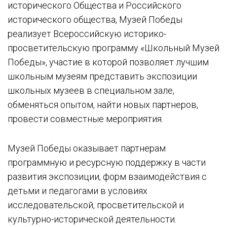
исторического Общества и Российского
музей) «История школы и микрорайона»
исторического общества, Музей Победы
Школьный музей Боевой Славы ОМСБОН
реализует Всероссийскую историко-
(отдельной мотострелковой бригады особого
просветительскую программу «Школьный Музей
назначения)
Победы», участие в которой позволяет лучшим
Музейный комплекс «Диалог поколений»
школьным музеям представить экспозиции
Музейный комплекс
школьных музеев в специальном зале,
обменяться опытом, найти новых партнеров,
Музей «Москва военная»
провести совместные мероприятия.
«Музей Военно-морского Флота и Воинской Славы»
Музей «Боевой славы»
Музей Победы оказывает партнерам
программную и ресурсную поддержку в части
Музей боевой славы 158-й дважды
Краснознамённой ордена Суворова II-й степени
развития экспозиции, форм взаимодействия с
Лиозненско-Витебской стрелковой дивизии
детьми и педагогами в условиях
исследовательской, просветительской и
Школьный музей «От Сталинграда до Вены»
культурно-исторической деятельности.
Школьный музей «Дорогами детства»