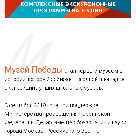
Историко – краеведческий музей «Летопись
памяти»
Историко – краеведческий музей «Наследие»
Историко – краеведческий музей района Выхино-
Жулебино
Музей «Боевой путь 3 истребительного
авиационного корпуса»
Музей Победы
стал первым музеем в
Музей «Москва и москвичи»
истории, который собирает на одной площадке
Музей Боевой Славы
экспозиции лучших школьных музеев.
Музей истории создания противоракетной обороны
«Звёзды в пустыне»
С сентября 2019 года при поддержке
Музей Боевой Славы защитников Отечества
Министерства просвещения Российской
Федерации, Департамента образования и науки
Музей «Участников локальных войн»
города Москвы, Российского Военно-
Музей образовательного учреждения (школьный