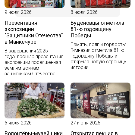
танковой армии и Героя Советского Союза
И.И.Ярушкина
9 июля 2026
8 июля 2026
Этнографический музей «Горенка»
Презентация
Будёновцы отметила
экспозиции
81-ю годовщину
Музей Боевой Славы 4-й Гвардейской танковой
"Защитники Отечества"
Победы
армии
в Манкечуре
Память, долг и гордость:
Музей «Отечество и судьбы»
Гимназия отметила 81-ю
В завершении 2025
годовщину Победы и
года прошла презентация
Школьный музей «С чего начинается родина»
открыла новую страницу
экспозиции посвященная
истории.
землям-воинам
Историко-краеведческий музей «Обелиск»
защитникам Отечества
Музей Боевой Славы 32-й Гвардейской Таманской
Краснознаменной ордена Суворова 2-й степени
стрелковой дивизии
Эколого-краеведческий музей «Феникс»
«Музей Новоземельцев-ветеранов подразделений
6 июля 2026
27 июня 2026
особого риска»
Волонтёры-музейщики
Открытая лекция в