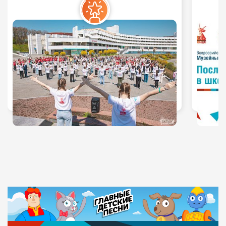
ордена Суворова III степени полка
Музей Боевой Славы Краснознаменного
Северного флота Российской Федерации
«Защитники Заполярья»
Музей «Воинов-интернационалистов имени Дмитрия
Чижова»
Музей «Истории школы имени Вячеслава
Томаровича»
Музей «Танкистов и танкостроителей»
Музей «Добровольцы» (18-й дивизии народного
ополчения Ленинградского района Москвы – 11-й
гвардейской стрелковой городской орденов
Ленина, Краснознаменной, Суворова дивизии)
Музей Боевой Славы 192 стрелковой дивизии
им.В.Д.Громовой
Комплексный музей «История родного края»