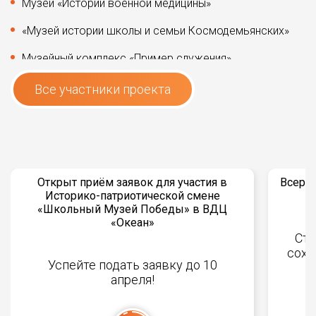
Музей «Истории военной медицины»
«Музей истории школы и семьи Космодемьянских»
Музейный комплекс «Пример служения»
Военно-патриотический музей «Истоки»
Все участники проекта
Музей «Блокадный Ленинград», музей 160-й
Стрелковой Брестской Краснознаменной дивизии
(6-й ДНО)
Музей «История поколений»
Открыт приём заявок для участия в
Всерос
Музей «Память времен»
Историко-патриотической смене
«Школьный Музей Победы» в ВДЦ
Музейный центр «Связь времён»
«Океан»
Ста
Школьный музей военно-патриотического
сохр
воспитания «Защитники Родины»
Успейте подать заявку до 10
апреля!
Музей боевой славы 569-го штурмового
авиационного Осовецкого, Краснознаменного,