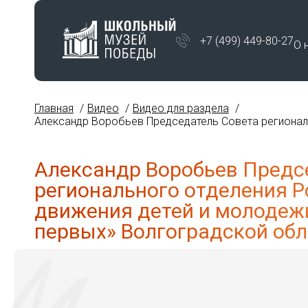
+7 (499) 449-80-27
О 
Главная
Видео
Видео для раздела
Александр Воробьев Председатель Совета регионал
Александр Воробьев Предс
регионального отделения Р
движения детей и молодеж
первых» Волгоградской об