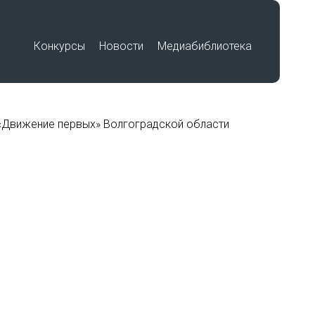
Конкурсы
Новости
Медиабиблиотека
Премия «Знание»
«Движение первых» Волгоградской области
Подвиг учителя
Международный историко-
по
образовательный форум «Победа в
единстве. Воспитание историей»
Работы победителей
Всероссийского конкурса на
лучшую выставку школьных
музеев, посвященную памятным
датам и событиям региона в годы
Великой Отечественной войны
беды»
1941-1945 гг.
Работы участников Фестиваля