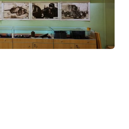
ников
воспитательных практик «Классный
беды»
час в школьном музее» 22 марта –
13 мая 2022 г.
Виртуальные туры школьных
музеев
Тематические выставки
Образовательные программы
Смены во Всероссийских Детских
центрах
а
го
Молодежный историко-культурный
форум «Истоки»
Проект «Интерактивное музейно-
образовательное пространство
школьных музеев Москвы»