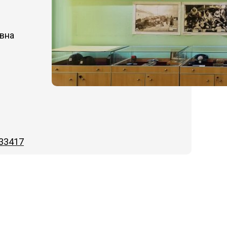
Обращение педагогов - участ
съезда «Школьный Музей По
2024
овна
Обращение школьников -
участников съезда Школьный
Музей Победы 2024
Программа Всероссийской
ассамблеи «Школьный музей.
Смыслы времени» 2025
Программа Открытого форум
школьных музеев Центрально
федерального округа
033417
Сборник работ победителей
Всероссийского конкурса
«Школьный музей – взгляд в
будущее»