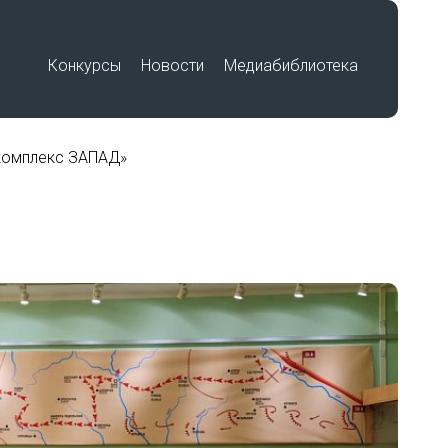
Конкурсы
Новости
Медиабиблиотека
комплекс ЗАПАД»
Премия «Знание»
Подвиг учителя
Международный историко-
по
образовательный форум «Победа в
единстве. Воспитание историей»
Работы победителей
Всероссийского конкурса на
лучшую выставку школьных
музеев, посвященную памятным
датам и событиям региона в годы
Великой Отечественной войны
беды»
1941-1945 гг.
Работы участников Фестиваля