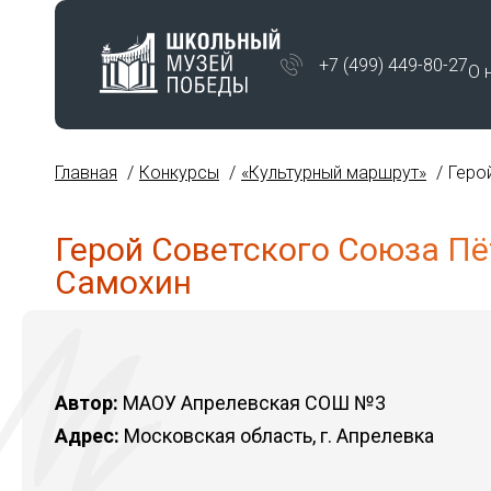
+7 (499) 449-80-27
О 
Главная
Конкурсы
«Культурный маршрут»
Геро
Герой Советского Союза Пё
Самохин
Автор:
МАОУ Апрелевская СОШ №3
Адрес:
Московская область, г. Апрелевка