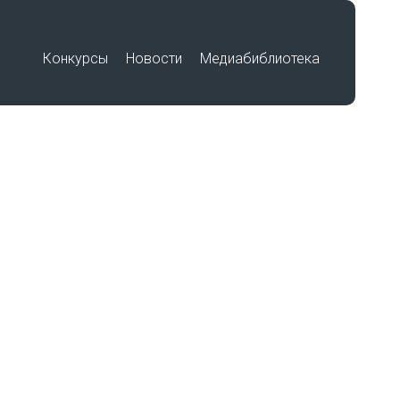
Конкурсы
Новости
Медиабиблиотека
Премия «Знание»
Подвиг учителя
Международный историко-
по
образовательный форум «Победа в
единстве. Воспитание историей»
Работы победителей
Всероссийского конкурса на
лучшую выставку школьных
музеев, посвященную памятным
датам и событиям региона в годы
Великой Отечественной войны
беды»
1941-1945 гг.
Работы участников Фестиваля