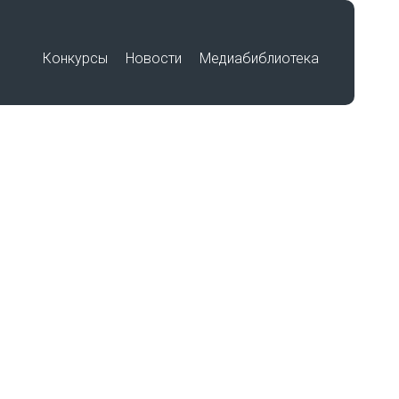
Конкурсы
Новости
Медиабиблиотека
Премия «Знание»
Подвиг учителя
Международный историко-
по
образовательный форум «Победа в
единстве. Воспитание историей»
Работы победителей
Всероссийского конкурса на
лучшую выставку школьных
музеев, посвященную памятным
датам и событиям региона в годы
Великой Отечественной войны
беды»
1941-1945 гг.
Работы участников Фестиваля