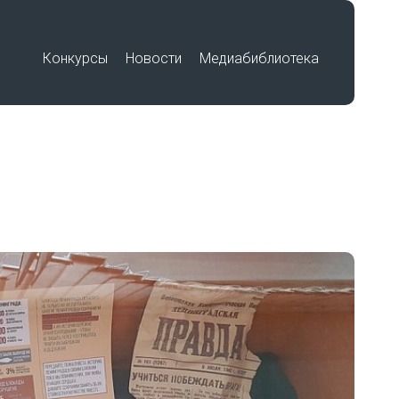
Конкурсы
Новости
Медиабиблиотека
Премия «Знание»
Подвиг учителя
Международный историко-
по
образовательный форум «Победа в
единстве. Воспитание историей»
Работы победителей
Всероссийского конкурса на
лучшую выставку школьных
музеев, посвященную памятным
датам и событиям региона в годы
Великой Отечественной войны
беды»
1941-1945 гг.
Работы участников Фестиваля