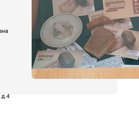
Обращение педагогов - участ
съезда «Школьный Музей По
2024
Обращение школьников -
участников съезда Школьный
вна
Музей Победы 2024
Программа Всероссийской
ассамблеи «Школьный музей.
Смыслы времени» 2025
Программа Открытого форум
школьных музеев Центрально
федерального округа
Сборник работ победителей
Всероссийского конкурса
 д.4
«Школьный музей – взгляд в
будущее»