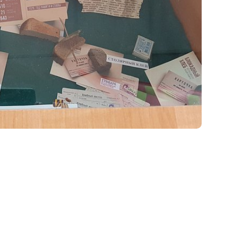
ников
воспитательных практик «Классный
беды»
час в школьном музее» 22 марта –
13 мая 2022 г.
Виртуальные туры школьных
музеев
Тематические выставки
Образовательные программы
Смены во Всероссийских Детских
центрах
а
го
Молодежный историко-культурный
форум «Истоки»
Проект «Интерактивное музейно-
образовательное пространство
школьных музеев Москвы»