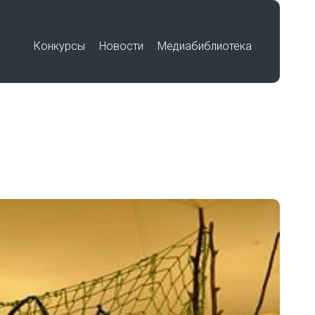
Конкурсы
Новости
Медиабиблиотека
Премия «Знание»
Подвиг учителя
Международный историко-
по
образовательный форум «Победа в
единстве. Воспитание историей»
Работы победителей
Всероссийского конкурса на
лучшую выставку школьных
музеев, посвященную памятным
датам и событиям региона в годы
Великой Отечественной войны
беды»
1941-1945 гг.
Работы участников Фестиваля