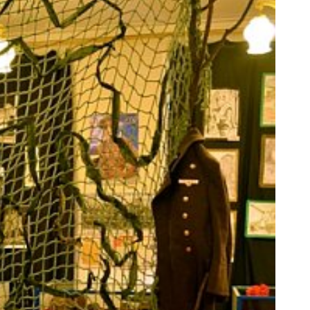
ников
воспитательных практик «Классный
беды»
час в школьном музее» 22 марта –
13 мая 2022 г.
Виртуальные туры школьных
музеев
Тематические выставки
Образовательные программы
Смены во Всероссийских Детских
центрах
а
го
Молодежный историко-культурный
форум «Истоки»
Проект «Интерактивное музейно-
образовательное пространство
школьных музеев Москвы»