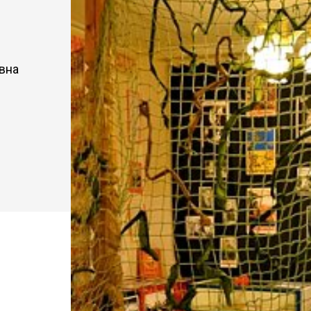
Обращение педагогов - участ
съезда «Школьный Музей По
2024
Обращение школьников -
участников съезда Школьный
вна
Музей Победы 2024
Программа Всероссийской
ассамблеи «Школьный музей.
Смыслы времени» 2025
Программа Открытого форум
школьных музеев Центрально
федерального округа
Сборник работ победителей
Всероссийского конкурса
«Школьный музей – взгляд в
будущее»