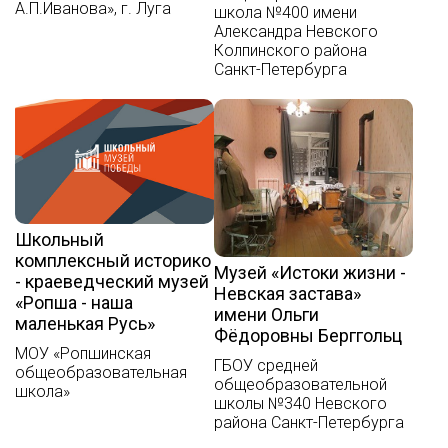
А.П.Иванова», г. Луга
школа №400 имени
Александра Невского
Колпинского района
Санкт-Петербурга
Школьный
комплексный историко
Музей «Истоки жизни -
- краеведческий музей
Невская застава»
«Ропша - наша
имени Ольги
маленькая Русь»
Фёдоровны Берггольц
МОУ «Ропшинская
ГБОУ средней
общеобразовательная
общеобразовательной
школа»
школы №340 Невского
района Санкт-Петербурга