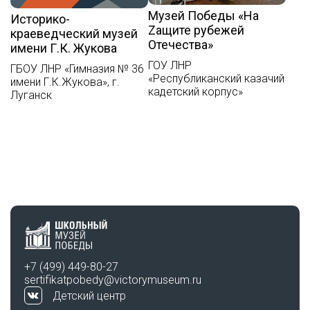
Музей Победы «На
Историко-
Zащите рубежей
краеведческий музей
Отечества»
имени Г.К. Жукова
ГОУ ЛНР
ГБОУ ЛНР «Гимназия № 36
«Республиканский казачий
имени Г.К.Жукова», г.
кадетский корпус»
Луганск
+7 (499) 449-80-27
sertifikatpobedy@victorymuseum.ru
Детский центр