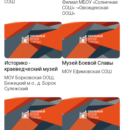
СОШ
Филиал МБОУ «Солнечная
СОШ» -«Овсищенская
ООШ»
Историко -
Музей Боевой Славы
краеведческий музей
МОУ Ефимовская СОШ
МОУ Борковская ООШ,
Бежецкий м.о., д. Борок
Сулежский