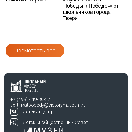
Победы к Победе»» от
школьников города
Твери
Посмотреть все
+7 (499) 449-80-27
sertifikatpobedy@victorymuseum.ru
Детский центр
Детский общественный Совет