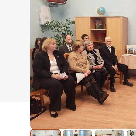
Обращение педагогов - участ
съезда «Школьный Музей По
2024
Обращение школьников -
участников съезда Школьный
Музей Победы 2024
Программа Всероссийской
ассамблеи «Школьный музей.
Смыслы времени» 2025
Программа Открытого форум
школьных музеев Центрально
федерального округа
Сборник работ победителей
Всероссийского конкурса
«Школьный музей – взгляд в
будущее»