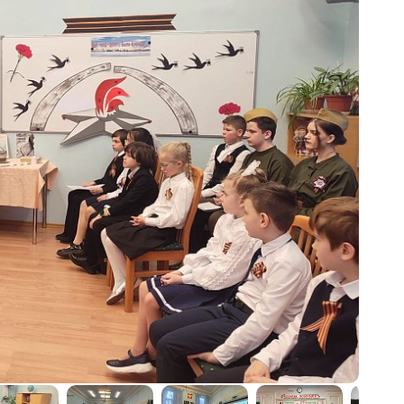
ников
воспитательных практик «Классный
беды»
час в школьном музее» 22 марта –
13 мая 2022 г.
Виртуальные туры школьных
музеев
Тематические выставки
Образовательные программы
Смены во Всероссийских Детских
центрах
а
го
Молодежный историко-культурный
форум «Истоки»
Проект «Интерактивное музейно-
образовательное пространство
школьных музеев Москвы»