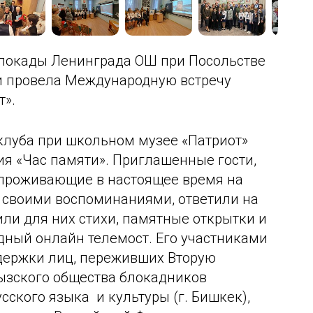
блокады Ленинграда ОШ при Посольстве
и провела Международную встречу
т».
клуба при школьном музее «Патриот»
ия «Час памяти». Приглашенные гости,
 проживающие в настоящее время на
 своими воспоминаниями, ответили на
или для них стихи, памятные открытки и
дный онлайн телемост. Его участниками
ддержки лиц, переживших Вторую
ызского общества блокадников
сского языка и культуры (г. Бишкек),