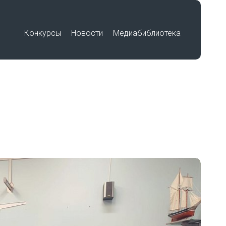
Конкурсы
Новости
Медиабиблиотека
Премия «Знание»
Подвиг учителя
Международный историко-
по
образовательный форум «Победа в
единстве. Воспитание историей»
Работы победителей
Всероссийского конкурса на
лучшую выставку школьных
музеев, посвященную памятным
датам и событиям региона в годы
Великой Отечественной войны
беды»
1941-1945 гг.
Работы участников Фестиваля