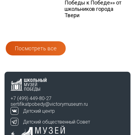
Победы к Победе»» от
школьников города
Твери
Посмотреть все
+7 (499) 449-80-27
sertifikatpobedy@victorymuseum.ru
Детский центр
Детский общественный Совет