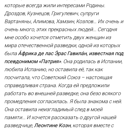
которые всегда жили интересами Родины.
Дроздов, Кузнецов, Григулевич, супруги
Вартаняны, Алимова, Хамзин, Козлов… Их очень и
очень много, этих прекрасных людей... Сегодня
мне особо хочется отметить двух женщин из
мира отечественной разведки, одной из которых
была
А́фрика де лас Э́рас Гавила́н, известная под
псевдонимом «Патрия»
. Она родилась в Испании,
любила Испанию, но оставила её, так как
посчитала, что Советский Союз – настоящая
справедливая страна. Когда ей предложили
работать во внешней разведке, она безо всякого
промедления согласилась. Я была знакома с ней.
Она оставила неизгладимый след в моей
памяти... И хочется рассказать о другой нашей
разведчице,
Леонтине Коэн
, которая вместе с