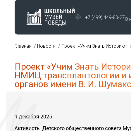
+7 (499) 449-80-27
О 
Главная
Новости
Проект «Учим Знать Историю» п
Проект «Учим Знать Истор
НМИЦ трансплантологии и 
органов имени В. И. Шумак
1 декабря 2025
Активисты Детского общественного совета Му