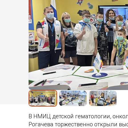
Обращение педагогов - участ
съезда «Школьный Музей По
2024
Обращение школьников -
участников съезда Школьный
Музей Победы 2024
Программа Всероссийской
ассамблеи «Школьный музей.
Смыслы времени» 2025
Программа Открытого форум
школьных музеев Центрально
федерального округа
Сборник работ победителей
Всероссийского конкурса
«Школьный музей – взгляд в
будущее»
В НМИЦ детской гематологии, онко
Рогачева торжественно открыли выс