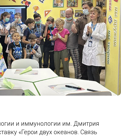
ников
воспитательных практик «Классный
беды»
час в школьном музее» 22 марта –
13 мая 2022 г.
Виртуальные туры школьных
музеев
Тематические выставки
Образовательные программы
Смены во Всероссийских Детских
центрах
а
го
Молодежный историко-культурный
форум «Истоки»
Проект «Интерактивное музейно-
образовательное пространство
школьных музеев Москвы»
логии и иммунологии им. Дмитрия
тавку «Герои двух океанов. Связь