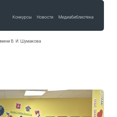
Конкурсы
Новости
Медиабиблиотека
имени В. И. Шумакова
Премия «Знание»
Подвиг учителя
Международный историко-
по
образовательный форум «Победа в
единстве. Воспитание историей»
Работы победителей
Всероссийского конкурса на
лучшую выставку школьных
музеев, посвященную памятным
датам и событиям региона в годы
Великой Отечественной войны
беды»
1941-1945 гг.
Работы участников Фестиваля