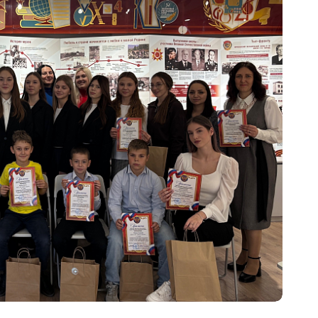
ников
воспитательных практик «Классный
беды»
час в школьном музее» 22 марта –
13 мая 2022 г.
Виртуальные туры школьных
музеев
Тематические выставки
Образовательные программы
Смены во Всероссийских Детских
центрах
а
го
Молодежный историко-культурный
форум «Истоки»
Проект «Интерактивное музейно-
образовательное пространство
школьных музеев Москвы»