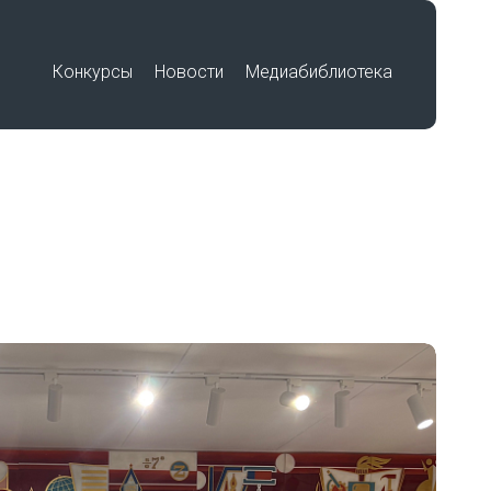
Конкурсы
Новости
Медиабиблиотека
Премия «Знание»
Подвиг учителя
Международный историко-
по
образовательный форум «Победа в
единстве. Воспитание историей»
Работы победителей
Всероссийского конкурса на
лучшую выставку школьных
музеев, посвященную памятным
датам и событиям региона в годы
Великой Отечественной войны
беды»
1941-1945 гг.
Работы участников Фестиваля