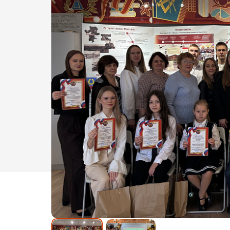
Обращение педагогов - участ
съезда «Школьный Музей По
2024
Обращение школьников -
участников съезда Школьный
Музей Победы 2024
Программа Всероссийской
ассамблеи «Школьный музей.
Смыслы времени» 2025
Программа Открытого форум
школьных музеев Центрально
федерального округа
Сборник работ победителей
Всероссийского конкурса
«Школьный музей – взгляд в
будущее»