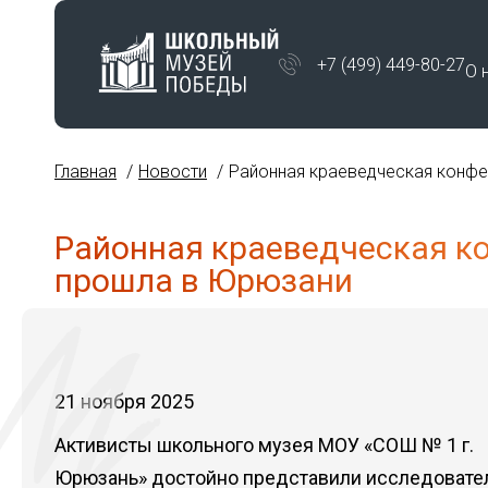
+7 (499) 449-80-27
О 
Главная
Новости
Районная краеведческая конф
Районная краеведческая к
прошла в Юрюзани
21 ноября 2025
Активисты школьного музея МОУ «СОШ № 1 г.
Юрюзань» достойно представили исследовате