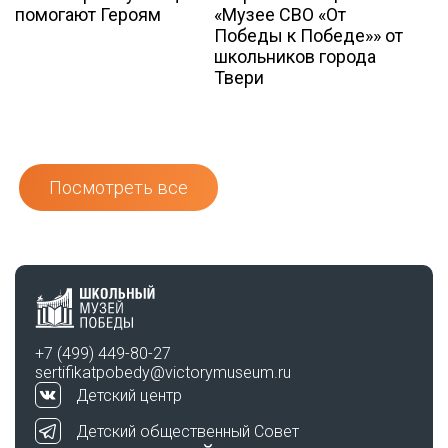
помогают Героям
«Музее СВО «От
Победы к Победе»» от
школьников города
Твери
Посмотреть все
+7 (499) 449-80-27
sertifikatpobedy@victorymuseum.ru
Детский центр
Детский общественный Совет