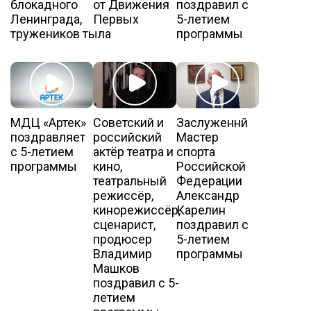
блокадного
от Движения
поздравил с
Ленинграда,
Первых
5-летием
тружеников тыла
программы
МДЦ «Артек»
Советский и
Заслуженнй
поздравляет
российский
Мастер
с 5-летием
актёр театра и
спорта
программы
кино,
Российской
театральный
Федерации
режиссёр,
Александр
кинорежиссёр,
Карелин
сценарист,
поздравил с
продюсер
5-летием
Владимир
программы
Машков
поздравил с 5-
летием