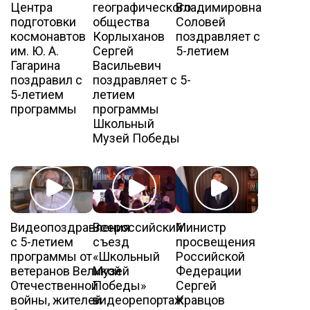
Центра
географического
Владимировна
подготовки
общества
Соловей
космонавтов
Корлыханов
поздравляет с
им. Ю. А.
Сергей
5-летием
Гагарина
Васильевич
поздравил с
поздравляет с 5-
5-летием
летием
программы
программы
Школьный
Музей Победы
Видеопоздравления
Всероссийский
Министр
с 5-летием
съезд
просвещения
программы от
«Школьный
Российской
ветеранов Великой
Музей
Федерации
Отечественной
Победы»
Сергей
войны, жителей
видеорепортаж
Кравцов