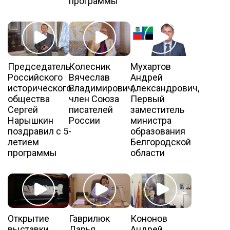
программы
Председатель
Колесник
Мухартов
Российского
Вячеслав
Андрей
исторического
Владимирович,
Александрович,
общества
член Союза
Первый
Сергей
писателей
заместитель
Нарышкин
России
министра
поздравил с 5-
образования
летием
Белгородской
программы
области
Открытие
Гаврилюк
Кононов
выставки
Дарья
Андрей