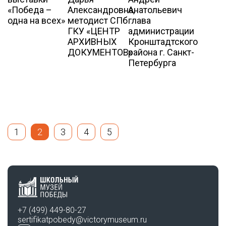
«Победа –
Александровна,
Анатольевич
одна на всех»
методист СПб
глава
ГКУ «ЦЕНТР
администрации
АРХИВНЫХ
Кронштадтского
ДОКУМЕНТОВ»
района г. Санкт-
Петербурга
1
2
3
4
5
+7 (499) 449-80-27
sertifikatpobedy@victorymuseum.ru