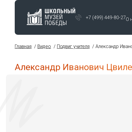
+7 (499) 449-80-27
О 
Главная
Видео
Подвиг учителя
Александр Иван
Александр Иванович Цвил