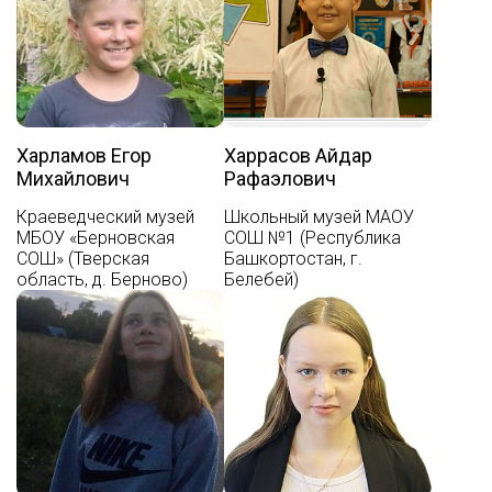
Харламов Егор
Харрасов Айдар
Михайлович
Рафаэлович
Краеведческий музей
Школьный музей МАОУ
МБОУ «Берновская
СОШ №1 (Республика
СОШ» (Тверская
Башкортостан, г.
область, д. Берново)
Белебей)