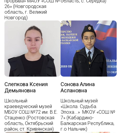
прорыва» МАОУ «СОШ №
область, с. Середка)
26» (Новгородская
область, г. Великий
Новгород)
Слепкова Ксения
Сонова Алина
Демьяновна
Аслановна
Школьный
Школьный музей
краеведческий музей
«Школа. Судьба.
МБОУ СОШ №72 им. В.Е.
Эпоха...» МКОУ «СОШ №
Стаценко (Ростовская
7» (Кабардино-
область, Октябрьский
Балкарская Республика,
район, ст. Кривянская)
г.о Нальчик)