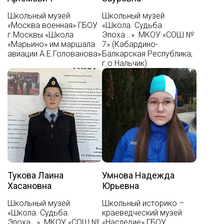
Школьный музей
Школьный музей
«Москва военная» ГБОУ
«Школа. Судьба.
г.Москвы «Школа
Эпоха...» МКОУ «СОШ №
«Марьино» им.маршала
7» (Кабардино-
авиации А.Е.Голованова»
Балкарская Республика,
г.о Нальчик)
Тукова Лаина
Умнова Надежда
Хасановна
Юрьевна
Школьный музей
Школьный историко –
«Школа. Судьба.
краеведческий музей
Эпоха...» МКОУ «СОШ №
«Наследие» ГБОУ