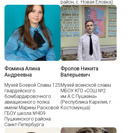
район, с. Новая Еловка)
Фомина Алина
Фролов Никита
Андреевна
Валерьевич
Музей Боевой Славы 125
Музей воинской славы
гвардейского
МБОУ КГО «СОШ №2
бомбардировочного
им.А.С.Пушкина»
авиационного полка
(Республика Карелия, г.
имени Марины Расковой
Костомукша)
ГБОУ школа №409
Пушкинского района
Санкт-Петербурга