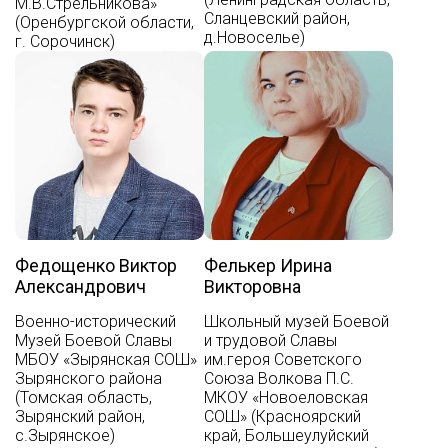
М.В.Стрельникова»
Сланцевский район,
(Оренбургской области,
д.Новоселье)
г. Сорочинск)
Федощенко Виктор
Фелькер Ирина
Александрович
Викторовна
Военно-исторический
Школьный музей Боевой
Музей Боевой Славы
и трудовой Славы
МБОУ «Зырянская СОШ»
им.героя Советского
Зырянского района
Союза Волкова П.С.
(Томская область,
МКОУ «Новоеловская
Зырянский район,
СОШ» (Красноярский
с.Зырянское)
край, Большеулуйский