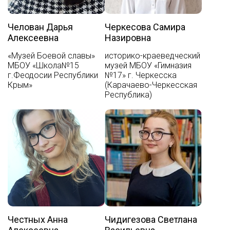
Челован Дарья
Черкесова Самира
Алексеевна
Назировна
«Музей Боевой славы»
историко-краеведческий
МБОУ «Школа№15
музей МБОУ «Гимназия
г.Феодосии Республики
№17» г. Черкесска
Крым»
(Карачаево-Черкесская
Республика)
Честных Анна
Чидигезова Светлана