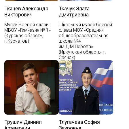
Ткачев Александр
Ткачук Злата
Викторович
Дмитриевна
Музей Боевой славы
Школьный музей боевой
МБОУ «Гимназия № 1»
славы МОУ «Средняя
(Курская область,
общеобразовательная
г.Курчатов)
школа №4
им.Д.М.Перова»
(Иркутская область, г.
Саянск)
Трушин Даниил
Тлугачева София
Артемович
Зауровна