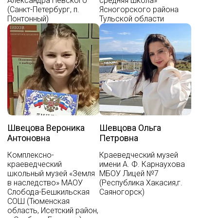
Александра Невского
средняя школа»
(Санкт-Петербург, п.
Ясногорского района
Понтонный)
Тульской области
Швецова Вероника
Шевцова Ольга
Антоновна
Петровна
Комплексно-
Краеведческий музей
краеведческий
имени А. Ф. Карнаухова
школьный музей «Земля
МБОУ Лицей №7
в наследство» МАОУ
(Республика Хакасия,г.
Слобода-Бешкильская
Саяногорск)
СОШ (Тюменская
область, Исетский район,