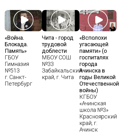
«Война.
Чита - город
«Всполохи
Блокада.
трудовой
угасающей
Память»
доблести
памяти» (о
ГБОУ
МБОУ СОШ
госпиталях
Гимназия
№33
города
№513
Забайкальский
Ачинска в
г. Санкт-
край, г. Чита
годы Великой
Петербург
Отечественной
войны)
КГБОУ
«Ачинская
школа №3»
Красноярский
край, г.
Ачинск