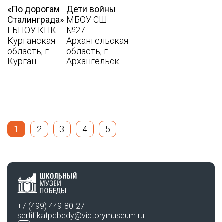
«По дорогам
Дети войны
Сталинграда»
МБОУ СШ
ГБПОУ КПК
№27
Курганская
Архангельская
область, г.
область, г.
Курган
Архангельск
1
2
3
4
5
+7 (499) 449-80-27
sertifikatpobedy@victorymuseum.ru