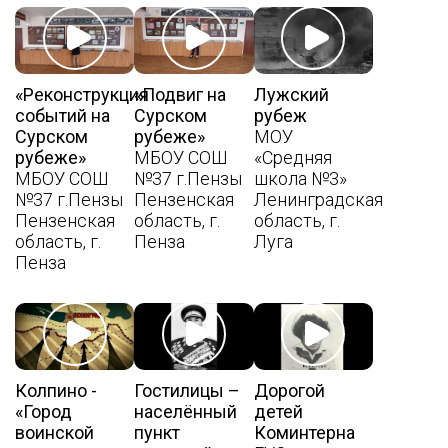
«Реконструкция
«Подвиг на
Лужский
событий на
Сурском
рубеж
Сурском
рубеже»
МОУ
рубеже»
МБОУ СОШ
«Средняя
МБОУ СОШ
№37 г.Пензы
школа №3»
№37 г.Пензы
Пензенская
Ленинградская
Пензенская
область, г.
область, г.
область, г.
Пенза
Луга
Пенза
Колпино -
Гостилицы –
Дорогой
«Город
населённый
детей
воинской
пункт
Коминтерна