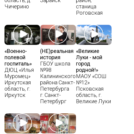
область, д.
Зарайск
район,
Чичерино
станица
Роговская
«Военно-
(НЕ)реальная
«Великие
полевой
история
Луки - мой
госпиталь»
ГБОУ школа
город
ДЮЦ «Илья
№98
родной!»
Муромец»
Калининского
МАОУ «СОШ
Иркутская
района Санкт-
№12»
область, г.
Петербурга
Псковская
Иркутск
г. Санкт-
область, г.
Петербург
Великие Луки