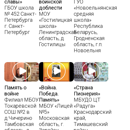
славы»
воинской
ГУО
ГБОУ школа
доблести
«Новоельнянская
№ 452 Санкт-
МОУ
средняя
Петербурга
«Гостилицкая
школа»
г. Санкт-
школа»
Республика
Петербург
Ленинградская
Беларусь,
область, д.
Гродненская
Гостилицы
область, г.п.
Новоельня
Память о
«Война.
«Страна
войне
Победа.
Пионерия»
Филиал МБОУ
Память»
МБУДО ЦТ
Токарёвской
МБОУ «Лицей
«Радуга»
СОШ №2 в
№5»
Краснодарский
д.Чичерино
Московская
край,
Тамбовская
область, г.
Тимашевский