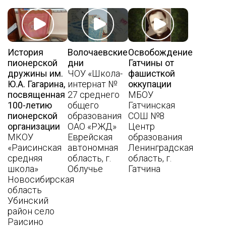
История
Волочаевские
Освобождение
пионерской
дни
Гатчины от
дружины им.
ЧОУ «Школа-
фашисткой
Ю.А. Гагарина,
интернат №
оккупации
посвященная
27 среднего
МБОУ
100-летию
общего
Гатчинская
пионерской
образования
СОШ №8
организации
ОАО «РЖД»
Центр
МКОУ
Еврейская
образования
«Раисинская
автономная
Ленинградская
средняя
область, г.
область, г.
школа»
Облучье
Гатчина
Новосибирская
область
Убинский
район село
Раисино