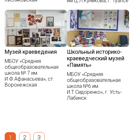
им.Ц.Л.Куникова, г. Туапсе
Музей краеведения
Школьный историко-
краеведческий музей
МБОУ «Средняя
«Память»
общеобразовательная
школа № 7 им.
МБОУ «Средняя
И.Ф.Афанасьева», ст.
общеобразовательная
Воронежская
школа №6 им.
И.Т.Сидоренко», г. Усть-
Лабинск
1
2
3