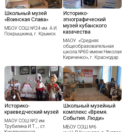
Школьный музей
Историко-
«Воинская Слава»
этнографический
музей кубанского
МБОУ СОШ №24 им. А.И.
казачества
Покрышкина, г. Крымск
МАОУ «Средняя
общеобразовательная
школа №60 имени Николая
Кириченко», г. Краснодар
Историко-
Школьный музейный
краеведческий музей
комплекс «Время.
События. Люди»
МАОУ СОШ №2 им.
Трубилина И.Т., , ст.
МБОУ СОШ №6
Кисляковская