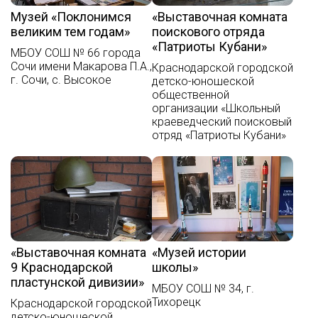
Музей «Поклонимся
«Выставочная комната
великим тем годам»
поискового отряда
«Патриоты Кубани»
МБОУ СОШ № 66 города
Сочи имени Макарова П.А.,
Краснодарской городской
г. Сочи, с. Высокое
детско-юношеской
общественной
организации «Школьный
краеведческий поисковый
отряд «Патриоты Кубани»
«Выставочная комната
«Музей истории
9 Краснодарской
школы»
пластунской дивизии»
МБОУ СОШ № 34, г.
Тихорецк
Краснодарской городской
детско-юношеской