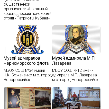
общественной
организации «Школьный
краеведческий поисковый
отряд «Патриоты Кубани»
Музей адмиралов
Музей адмирала М.П.
Черноморского флота
Лазарева
МБОУ СОШ №34 имени
МБОУ СОШ №12 имени
Н.К. Божененко м.о. город
адмирала М.П. Лазарева
Новороссийск
м.о. город Новороссийск