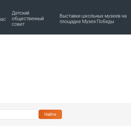
Детский
Выставки школьных музеев на
общественный
нас
площадке Музея Победы
совет
Материалы по созданию
О программе
Школьного музея Победы
Команда
Видео школьных музеев
Документы
Методические рекомендации 
развитию школьных музеев
Контакты
Методические рекомендации
Минкультуры РФ
Методические рекомендации
Минпросвещения РФ
Программа Всероссийского
Найти
съезда «Школьный Музей По
2024