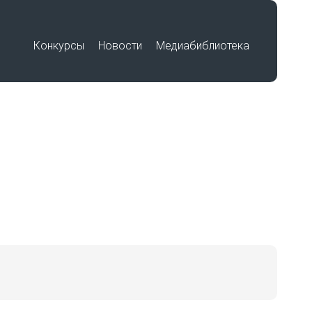
Конкурсы
Новости
Медиабиблиотека
Премия «Знание»
Подвиг учителя
Международный историко-
по
образовательный форум «Победа в
единстве. Воспитание историей»
Работы победителей
Всероссийского конкурса на
лучшую выставку школьных
музеев, посвященную памятным
датам и событиям региона в годы
Великой Отечественной войны
беды»
1941-1945 гг.
Работы участников Фестиваля