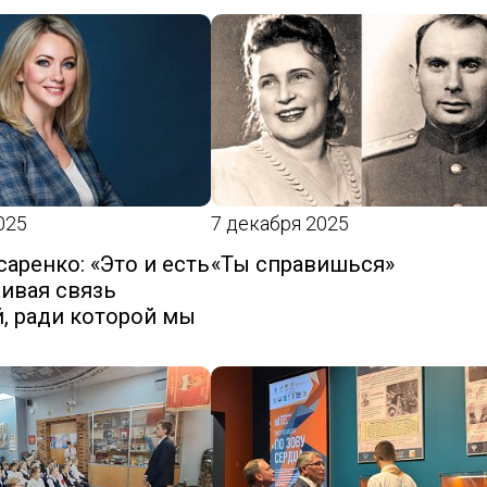
Обращение педагогов - участ
съезда «Школьный Музей По
2024
Обращение школьников -
участников съезда Школьный
Музей Победы 2024
Программа Всероссийской
ассамблеи «Школьный музей.
Смыслы времени» 2025
025
7 декабря 2025
Программа Открытого форум
школьных музеев Центрально
аренко: «Это и есть
«Ты справишься»
федерального округа
живая связь
Сборник работ победителей
, ради которой мы
Всероссийского конкурса
«Школьный музей – взгляд в
будущее»