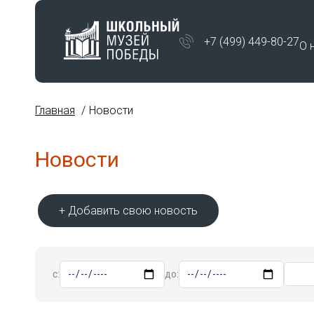
+7 (499) 449-80-27
О 
Главная
Новости
Новости
+ Добавить свою новость
с:
до: